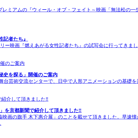
Sプレミアムの『ウィール・オブ・フェイト～映画「無法松の一生
性記者たち』
ンタリー映画『燃えあがる女性記者たち』の試写会に行ってきま
の秘史を探る」開催のご案内
立舞台芸術交流センターで、日中で人形アニメーションの基礎
展」を京都新聞で紹介して頂きました‼
義映画の旗手 木下惠介展」のことを載せて頂きました。早速
.