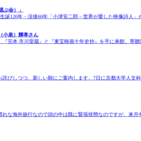
偲ぶ会）」
生誕120年・没後60年「小津安二郎－世界が愛した映像詩人」
（小泉）輝孝さん
『完本 市川雷蔵』と『東宝映画十年史抄』を手に来館。寄贈頂き
お詫びしつつ、新しい順にご案内します。7日に京都大学人文
れな海外旅行なので頭の中は既に緊張状態なのですが、来月中