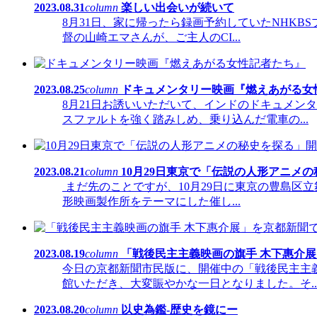
2023.08.31
column
楽しい出会いが続いて
8月31日、家に帰ったら録画予約していたNHKB
督の山崎エマさんが、ご主人のCI...
2023.08.25
column
ドキュメンタリー映画『燃えあがる女
8月21日お誘いいただいて、インドのドキュメ
スファルトを強く踏みしめ、乗り込んだ電車の...
2023.08.21
column
10月29日東京で「伝説の人形アニメ
まだ先のことですが、10月29日に東京の豊島区
形映画製作所をテーマにした催し...
2023.08.19
column
「戦後民主主義映画の旗手 木下惠介
今日の京都新聞市民版に、開催中の「戦後民主主
館いただき、大変賑やかな一日となりました。そ..
2023.08.20
column
以史為鑑-歴史を鏡にー