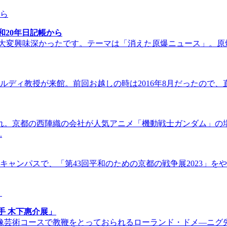
20年日記帳から
、大変興味深かったです。テーマは「消えた原爆ニュース」。原
ルディ教授が来館。前回お越しの時は2016年8月だったので、
れ。京都の西陣織の会社が人気アニメ「機動戦士ガンダム」の
.
ャンパスで、「第43回平和のための京都の戦争展2023」をや
手 木下惠介展」
映像芸術コースで教鞭をとっておられるローランド・ドメ―ニグ