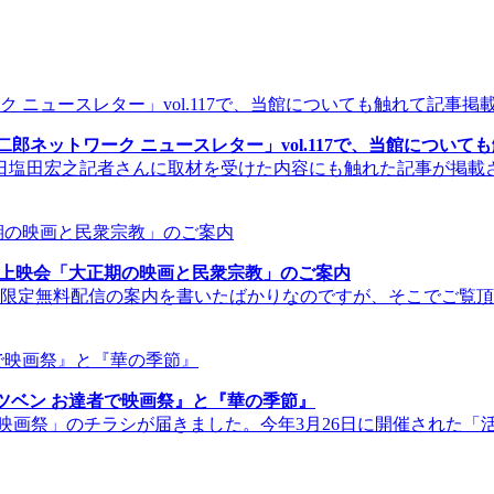
郎ネットワーク ニュースレター」vol.117で、当館について
8月24日塩田宏之記者さんに取材を受けた内容にも触れた記事が
ャー上映会「大正期の映画と民衆宗教」のご案内
間限定無料配信の案内を書いたばかりなのですが、そこでご覧頂
ツベン お達者で映画祭』と『華の季節』
映画祭」のチラシが届きました。今年3月26日に開催された「