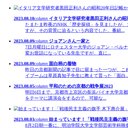
2023.08.10
column
イタリア文学研究者黒田正利さんの昭和
たまたま昨夜のNHK「歴史探偵」を見ましたが
すが、その背景に迫るという内容でした。番組...
2023.08.09
column
ジョアンさん一家と
7日月曜日にロチェスター大学のジョアン・ベルナ
変お世話になっている先生ですが、直に...
2023.08.09
column
面白柄の着物
昨日の京都新聞の記事で目に留まった一つが、こ
イブームは草原真知子先生に教えて貰った「面白..
2023.08.05
column
平和のための京都の戦争展2023
明日6日まで、京都市上京区の長浜バイオ大学京都キ
をテーマに講演会をするので、可能な...
2023.08.03
column
始まっています！「戦後民主主義の旗
8月2日朝一番に、明治学院大学文学部芸術学科