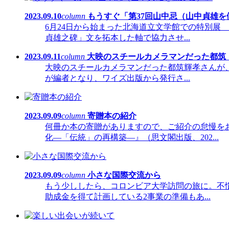
2023.09.10
column
もうすぐ「第37回山中忌（山中貞雄を
6月24日から始まった北海道立文学館での特別展 
貞雄之碑」文を拓本した軸で協力させ...
2023.09.11
column
大映のスチールカメラマンだった都筑
大映のスチールカメラマンだった都筑輝孝さんが、
が編者となり、ワイズ出版から発行さ...
2023.09.09
column
寄贈本の紹介
何冊か本の寄贈がありますので、ご紹介の怠慢を
化―「伝統」の再構築―』（思文閣出版、202...
2023.09.09
column
小さな国際交流から
もう少ししたら、コロンビア大学訪問の旅に。不慣
助成金を得て計画している2事業の準備もあ...