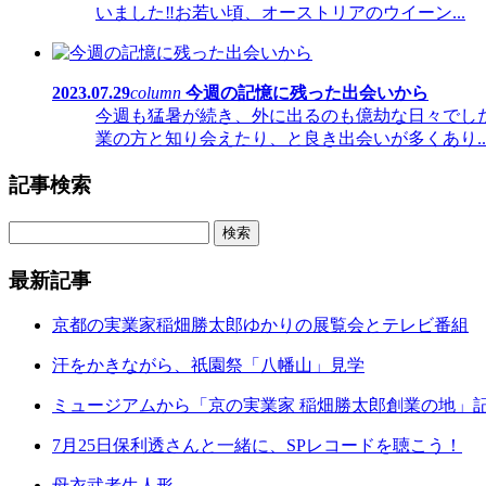
いました‼お若い頃、オーストリアのウイーン...
2023.07.29
column
今週の記憶に残った出会いから
今週も猛暑が続き、外に出るのも億劫な日々でし
業の方と知り会えたり、と良き出会いが多くあり..
記事検索
最新記事
京都の実業家稲畑勝太郎ゆかりの展覧会とテレビ番組
汗をかきながら、祇園祭「八幡山」見学
ミュージアムから「京の実業家 稲畑勝太郎創業の地」
7月25日保利透さんと一緒に、SPレコードを聴こう！
母衣武者生人形