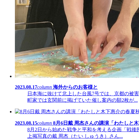
2023.08.17
column
海外からのお客様と
日本海に抜けて北上した台風7号では、京都の被
町家では玄関前に掲げていた催し案内の額2枚が...
2023.08.15
column
8月6日戴 周杰さんの講演「わたしと
8月2日から始めた戦争と平和を考える企画「戦後
上掲写真の戴 周杰（たい しゅうき）さん...