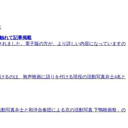
も触れて記事掲載
掲載されました。電子版の方が、より詳しい内容になっていますの
けるのは、無声映画に語りを付ける現役の活動写真弁士4名と
活動写真弁士と和洋合奏団による京の活動写真 下鴨映画祭」の