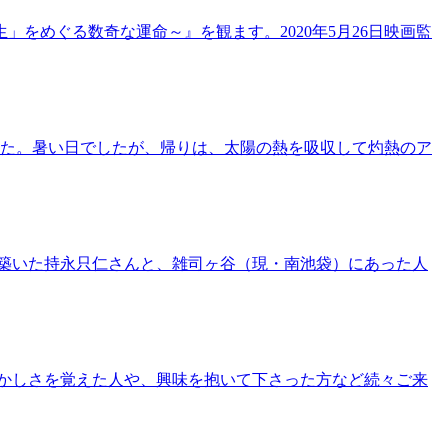
」をめぐる数奇な運命～』を観ます。2020年5月26日映画監
した。暑い日でしたが、帰りは、太陽の熱を吸収して灼熱のア
を築いた持永只仁さんと、雑司ヶ谷（現・南池袋）にあった人
懐かしさを覚えた人や、興味を抱いて下さった方など続々ご来