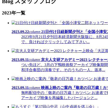
Blog
スタッフブログ
2023年一覧
2023.09.22
column
21日付け日経新聞夕刊と「全国小津安二
2023年9月21日夕刊日本経済新聞大阪版に、
で、良ければクリックしてみて下さい...
2023.09.11
column
京大人文研アカデミー2023 レクチ
つい先ほど、3月の下鴨映画祭アーカイブ映像期
和洋合奏団の演奏です。そのうちの一人、坂本...
2023.09.11
column
映画上映のご案内『敬老の日万歳！カ
無料配信中の「敬老の日万歳！カツベン お達者で
アーカイブ映像を再編集したバージョンと...