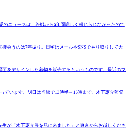
爆のニュースは、終戦から6年間詳しく報じられなかったので
直接会うのは7年振り。日頃はメールやSNSでやり取りして大
場面をデザインした着物を販売するというものです。最近のマ
っています。明日は当館で13時半～15時まで、木下惠介監督
先生が「木下惠介展を見に来ました」と東京からお越しくださ