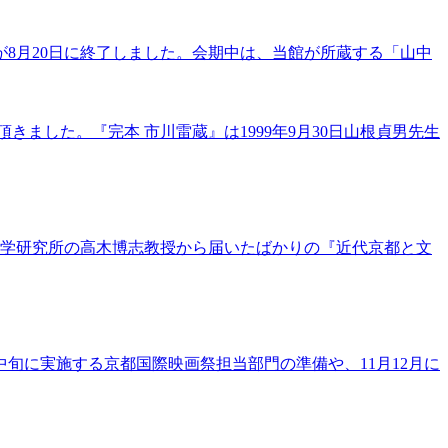
が8月20日に終了しました。会期中は、当館が所蔵する「山中
ました。『完本 市川雷蔵』は1999年9月30日山根貞男先生
科学研究所の高木博志教授から届いたばかりの『近代京都と文
旬に実施する京都国際映画祭担当部門の準備や、11月12月に