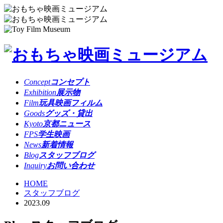
Concept
コンセプト
Exhibition
展示物
Film
玩具映画フィルム
Goods
グッズ・貸出
Kyoto
京都ニュース
FPS
学生映画
News
新着情報
Blog
スタッフブログ
Inquiry
お問い合わせ
HOME
スタッフブログ
2023.09